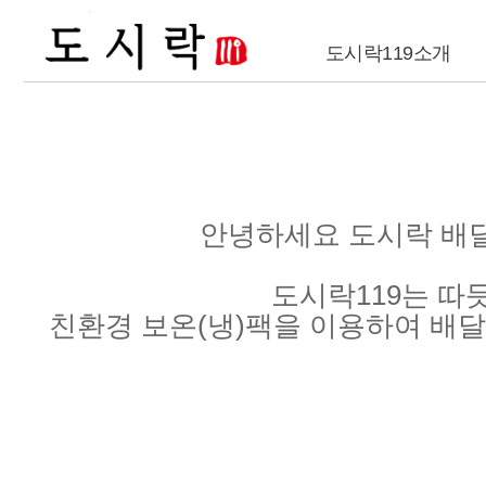
도시락119소개
안녕하세요 도시락 배달
도시락119는 따
친환경 보온(냉)팩을 이용하여 배달